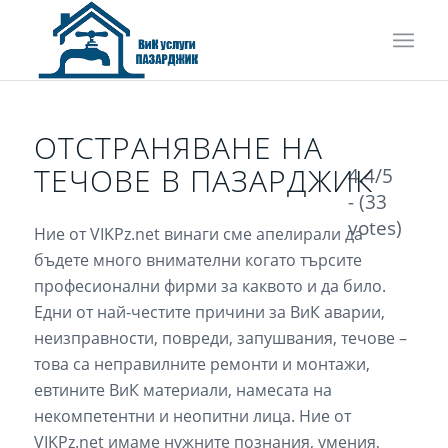
ОТСТРАНЯВАНЕ НА
ТЕЧОВЕ В ПАЗАРДЖИК
4.4/5
- (33
votes)
Ние от VIKPz.net винаги сме апелирали да
бъдете много внимателни когато търсите
професионални фирми за каквото и да било.
Едни от най-честите причини за ВиК аварии,
неизправности, повреди, запушвания, течове –
това са неправилните ремонти и монтажи,
евтините ВиК материали, намесата на
некомпетентни и неопитни лица. Ние от
VIKPz.net имаме нужните познания, умения,