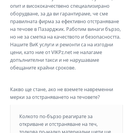
опит и висококачествено специализирано
оборудване, за да ви гарантираме, че сме
правилната фирма за ефективно отстраняване
на течове в Пазарджик. Работим винаги бързо,
но не за сметка на качеството и безопасността.
Нашите ВиК услуги и ремонти са на изгодни
цени, като ние от VIKPz.net не налагаме
допълнителни такси и не нарушаваме
обещаните крайни срокове.
Какво ще стане, ако не вземете навременни
мерки за отстраняването на течовете?
Колкото по-бързо реагирате за
откриване и отстраняване на теч,
толкова по-малко материални щети ще