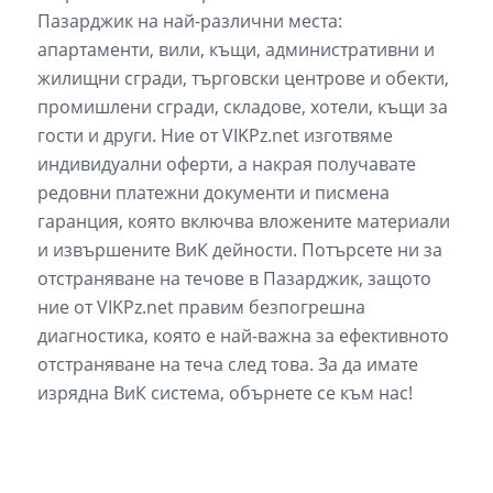
Пазарджик на най-различни места:
апартаменти, вили, къщи, административни и
жилищни сгради, търговски центрове и обекти,
промишлени сгради, складове, хотели, къщи за
гости и други. Ние от VIKPz.net изготвяме
индивидуални оферти, а накрая получавате
редовни платежни документи и писмена
гаранция, която включва вложените материали
и извършените ВиК дейности. Потърсете ни за
отстраняване на течове в Пазарджик, защото
ние от VIKPz.net правим безпогрешна
диагностика, която е най-важна за ефективното
отстраняване на теча след това. За да имате
изрядна ВиК система, обърнете се към нас!