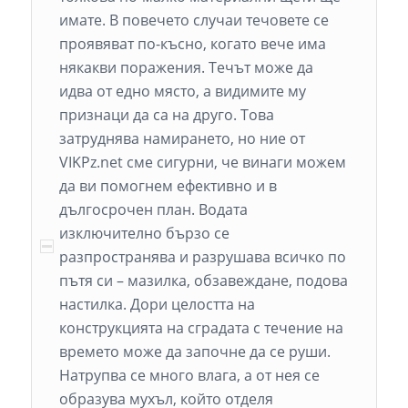
имате. В повечето случаи течовете се
проявяват по-късно, когато вече има
някакви поражения. Течът може да
идва от едно място, а видимите му
признаци да са на друго. Това
затруднява намирането, но ние от
VIKPz.net сме сигурни, че винаги можем
да ви помогнем ефективно и в
дългосрочен план. Водата
изключително бързо се
разпространява и разрушава всичко по
пътя си – мазилка, обзавеждане, подова
настилка. Дори целостта на
конструкцията на сградата с течение на
времето може да започне да се руши.
Натрупва се много влага, а от нея се
образува мухъл, който отделя