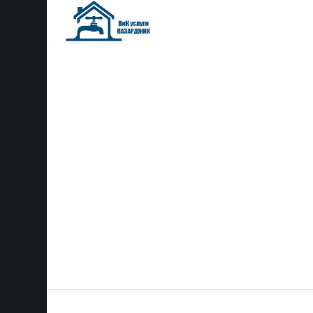
АВАРИЙНИ & ПЛАНО
ВИК УСЛУГИ В
СТАМБОЛИЙСКИ
Квалифицирани водопроводчици за ВиК
в Пазарджик, Пловдив и Стамболийски