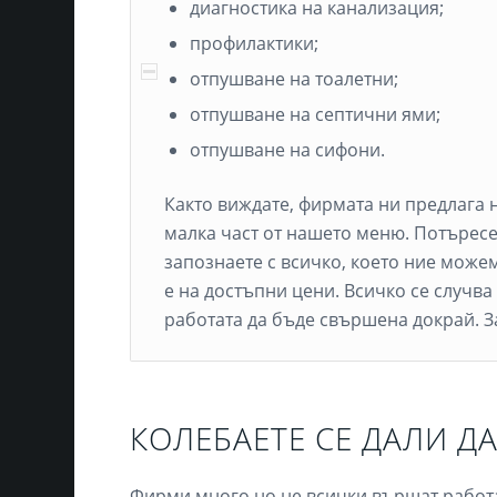
диагностика на канализация;
профилактики;
отпушване на тоалетни;
отпушване на септични ями;
отпушване на сифони.
Както виждате, фирмата ни предлага 
малка част от нашето меню. Потъресет
запознаете с всичко, което ние може
е на достъпни цени. Всичко се случв
работата да бъде свършена докрай. За
КОЛЕБАЕТЕ СЕ ДАЛИ ДА
Фирми много,но не всички вършат работа