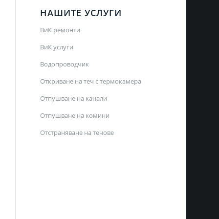
НАШИТЕ УСЛУГИ
ВиК ремонти
ВиК услуги
Водопроводчик
Откриване на теч с термокамера
Отпушване на канали
Отпушване на комини
Отстраняване на течове